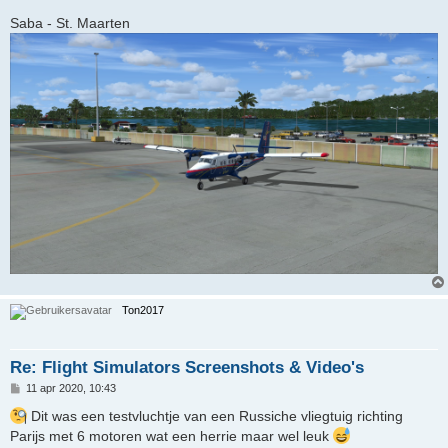
e
r
Saba - St. Maarten
i
c
h
t
Ton2017
Re: Flight Simulators Screenshots & Video's
B
11 apr 2020, 10:43
e
r
Dit was een testvluchtje van een Russiche vliegtuig richting
i
Parijs met 6 motoren wat een herrie maar wel leuk
c