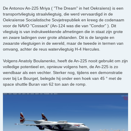
h
t
De Antonov An-225 Mriya ( "The Dream" in het Oekraïens) is een
transportvliegtuig straalvliegtuig, die werd vervaardigd in de
Oekraïense Socialistische Sovjetrepubliek en kreeg de codenaam
voor de NAVO "Cossack" (An-124 was die van "Condor" ). Dit
vliegtuig is van indrukwekkende afmetingen die in staat zijn grote
en zware ladingen over grote afstanden. Dit is de langste en
zwaarste vliegtuigen in de wereld, maar de tweede in termen van
omvang, achter de reus watervliegtuig H-4 Hercules.
Volgens Anatoly Boulanenko, heeft de An-225 nooit gebruikt om zijn
volledige potentieel en, opnieuw volgens hem, de An-225 is zo
wendbaar als een vechter. Sterker nog, tijdens een demonstratie
over bij Le Bourget, belegde hij onder een hoek van 45 ° met de
space shuttle Buran van 62 ton aan de romp.