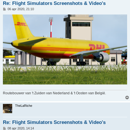
Re: Flight Simulators Screenshots & Video's
B
06 apr 2020, 21:10
e
r
i
c
h
t
Routebouwer van 't Zuiden van Nederland & 't Oosten van België.
TheLaRiche
Re: Flight Simulators Screenshots & Video's
B
08 apr 2020, 14:14