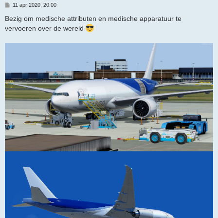
B
11 apr 2020, 20:00
e
r
Bezig om medische attributen en medische apparatuur te
i
vervoeren over de wereld
c
h
t