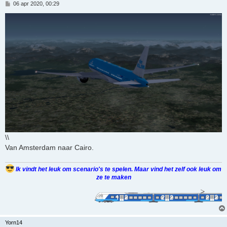
B
06 apr 2020, 00:29
e
r
i
c
h
t
\\
Van Amsterdam naar Cairo.
Ik vindt het leuk om scenario's te spelen. Maar vind het zelf ook leuk om
ze te maken
Yorn14