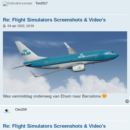
Ton2017
Re: Flight Simulators Screenshots & Video's
B
04 apr 2020, 18:59
e
r
i
c
h
t
Was vanmiddag onderweg van Eham naar Barcelona
Cleo259
Re: Flight Simulators Screenshots & Video's