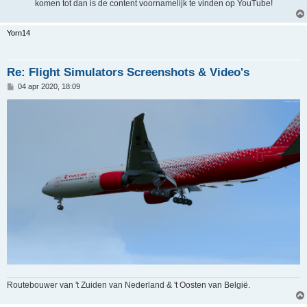
komen tot dan is de content voornamelijk te vinden op YouTube!
Yorn14
Re: Flight Simulators Screenshots & Video's
B
04 apr 2020, 18:09
e
r
i
c
h
t
Routebouwer van 't Zuiden van Nederland & 't Oosten van België.