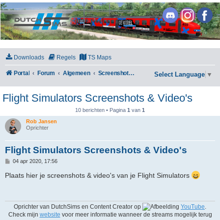
DutchSims
Downloads
Regels
TS Maps
Portal
Forum
Algemeen
Screenshots & Video's
Select Language
▼
Flight Simulators Screenshots & Video's
10 berichten • Pagina
1
van
1
Rob Jansen
Oprichter
Flight Simulators Screenshots & Video's
B
04 apr 2020, 17:56
e
r
Plaats hier je screenshots & video's van je Flight Simulators
i
c
h
t
Oprichter van DutchSims en Content Creator op
YouTube
.
Check mijn
website
voor meer informatie wanneer de streams mogelijk terug