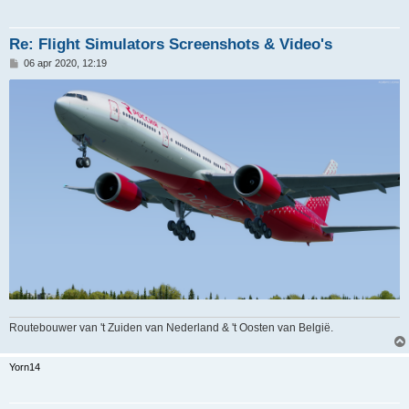
Re: Flight Simulators Screenshots & Video's
B
06 apr 2020, 12:19
e
r
i
c
h
t
Routebouwer van 't Zuiden van Nederland & 't Oosten van België.
Yorn14