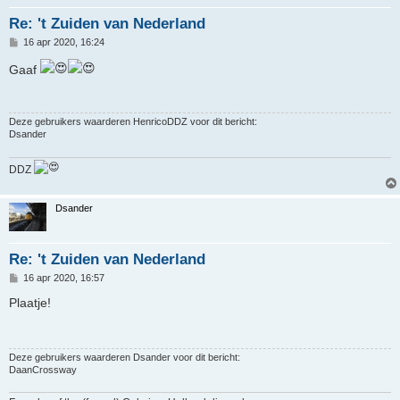
Re: 't Zuiden van Nederland
B
16 apr 2020, 16:24
e
r
Gaaf
i
c
h
t
Deze gebruikers waarderen
HenricoDDZ
voor dit bericht:
Dsander
DDZ
Dsander
Re: 't Zuiden van Nederland
B
16 apr 2020, 16:57
e
r
Plaatje!
i
c
h
t
Deze gebruikers waarderen
Dsander
voor dit bericht:
DaanCrossway