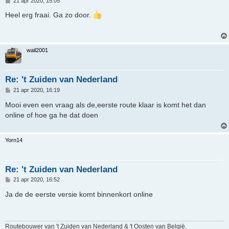
21 apr 2020, 15:05
e
r
Heel erg fraai. Ga zo door.
i
c
h
t
wail2001
Re: 't Zuiden van Nederland
B
21 apr 2020, 16:19
e
r
Mooi even een vraag als de,eerste route klaar is komt het dan
i
online of hoe ga he dat doen
c
h
t
Yorn14
Re: 't Zuiden van Nederland
B
21 apr 2020, 16:52
e
r
Ja de de eerste versie komt binnenkort online
i
c
h
t
Routebouwer van 't Zuiden van Nederland & 't Oosten van België.