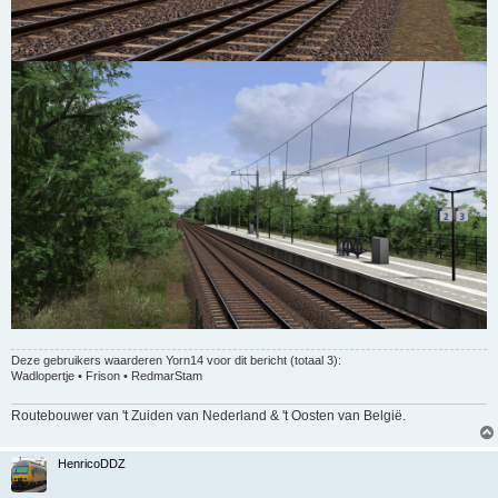
Deze gebruikers waarderen
Yorn14
voor dit bericht (totaal 3):
Wadlopertje
•
Frison
•
RedmarStam
Routebouwer van 't Zuiden van Nederland & 't Oosten van België.
HenricoDDZ