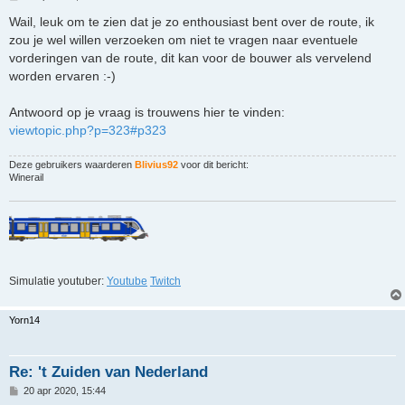
e
r
Wail, leuk om te zien dat je zo enthousiast bent over de route, ik
i
zou je wel willen verzoeken om niet te vragen naar eventuele
c
h
vorderingen van de route, dit kan voor de bouwer als vervelend
t
worden ervaren :-)
Antwoord op je vraag is trouwens hier te vinden:
viewtopic.php?p=323#p323
Deze gebruikers waarderen
Blivius92
voor dit bericht:
Winerail
Simulatie youtuber:
Youtube
Twitch
Yorn14
Re: 't Zuiden van Nederland
B
20 apr 2020, 15:44
e