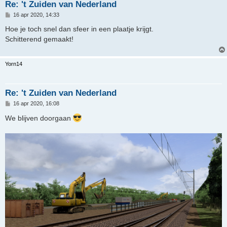
Re: 't Zuiden van Nederland
B
16 apr 2020, 14:33
e
r
Hoe je toch snel dan sfeer in een plaatje krijgt.
i
Schitterend gemaakt!
c
h
t
Yorn14
Re: 't Zuiden van Nederland
B
16 apr 2020, 16:08
e
r
We blijven doorgaan
i
c
h
t