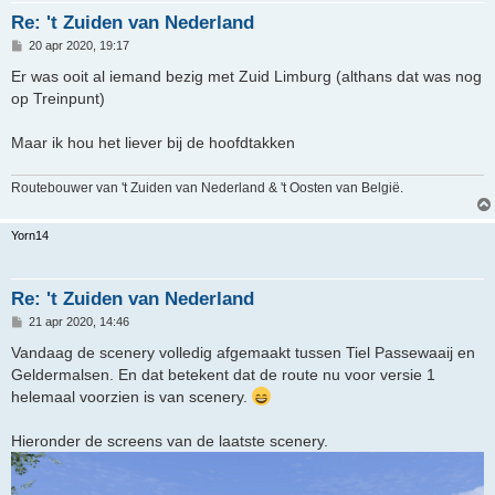
Re: 't Zuiden van Nederland
B
20 apr 2020, 19:17
e
r
Er was ooit al iemand bezig met Zuid Limburg (althans dat was nog
i
op Treinpunt)
c
h
t
Maar ik hou het liever bij de hoofdtakken
Routebouwer van 't Zuiden van Nederland & 't Oosten van België.
Yorn14
Re: 't Zuiden van Nederland
B
21 apr 2020, 14:46
e
r
Vandaag de scenery volledig afgemaakt tussen Tiel Passewaaij en
i
Geldermalsen. En dat betekent dat de route nu voor versie 1
c
h
helemaal voorzien is van scenery.
t
Hieronder de screens van de laatste scenery.