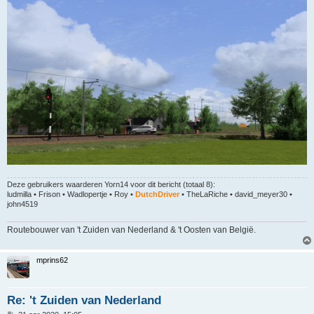
Deze gebruikers waarderen
Yorn14
voor dit bericht (totaal 8):
ludmilla
•
Frison
•
Wadlopertje
•
Roy
•
DutchDriver
•
TheLaRiche
•
david_meyer30
•
john4519
Routebouwer van 't Zuiden van Nederland & 't Oosten van België.
mprins62
Re: 't Zuiden van Nederland
B