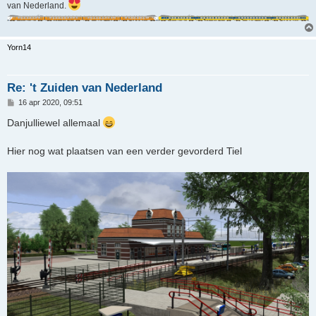
van Nederland.
Yorn14
Re: 't Zuiden van Nederland
B
16 apr 2020, 09:51
e
r
Danjulliewel allemaal
i
c
h
Hier nog wat plaatsen van een verder gevorderd Tiel
t