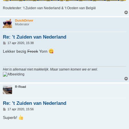
Routetester: ‘t Zuiden van Nederland & ‘t Oosten van België
DutchDriver
Moderator
Re: 't Zuiden van Nederland
B
17 apr 2020, 15:38
e
r
Lekker bezig
Freek
Yorn
i
c
h
t
Het is allemaal niet makkelijk. Maar samen komen we er wel.
R-Road
Re: 't Zuiden van Nederland
B
17 apr 2020, 15:56
e
r
Superb!
i
c
h