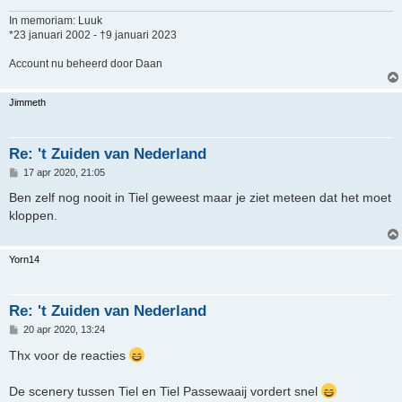
t
In memoriam: Luuk
*23 januari 2002 - †9 januari 2023
Account nu beheerd door Daan
Jimmeth
Re: 't Zuiden van Nederland
B
17 apr 2020, 21:05
e
r
Ben zelf nog nooit in Tiel geweest maar je ziet meteen dat het moet
i
kloppen.
c
h
t
Yorn14
Re: 't Zuiden van Nederland
B
20 apr 2020, 13:24
e
r
Thx voor de reacties
i
c
h
De scenery tussen Tiel en Tiel Passewaaij vordert snel
t