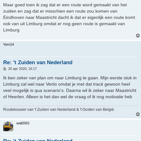
Maar goed toen ik zag dat er een route word gemaakt van het
zuiden en zag dat er misschien een route zou komen van
Eindhoven naar Maastricht dacht ik dat er eigenlijk een route komt
ook van uit Limburg omdat er nog geen route is gemaakt van
Limburg
Yorn14
Re: 't Zuiden van Nederland
B
20 apr 2020, 16:17
e
r
Ik ben zeker van plan om naar Limburg te gaan. Mijn eerste stuk in
i
Limburg zal wel naar Venlo omdat je met dat tracé gewoon heel
c
h
veel mogelijk is qua scenario's. Daarna wil ik zeker naar Maastricht
t
of Heerlen. Alleen is het dan wel de vraag of ik nog motivatie heb
Routebouwer van 't Zuiden van Nederland & 't Oosten van België.
wail2001
Re: 't Zuiden van Nederland