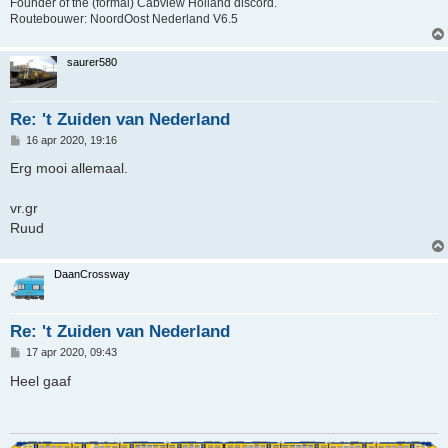
Founder of the (formal) Cabview Holland discord.
Routebouwer: NoordOost Nederland V6.5
saurer580
Re: 't Zuiden van Nederland
B
16 apr 2020, 19:16
e
r
Erg mooi allemaal.
i
c
h
vr.gr
t
Ruud
DaanCrossway
Re: 't Zuiden van Nederland
B
17 apr 2020, 09:43
e
r
Heel gaaf
i
c
h
t