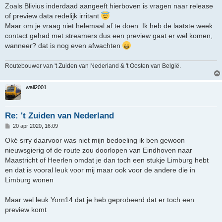
r
Zoals Blivius inderdaad aangeeft hierboven is vragen naar release
i
of preview data redelijk irritant
c
h
Maar om je vraag niet helemaal af te doen. Ik heb de laatste week
t
contact gehad met streamers dus een preview gaat er wel komen,
wanneer? dat is nog even afwachten
Routebouwer van 't Zuiden van Nederland & 't Oosten van België.
wail2001
Re: 't Zuiden van Nederland
B
20 apr 2020, 16:09
e
r
Oké srry daarvoor was niet mijn bedoeling ik ben gewoon
i
nieuwsgierig of de route zou doorlopen van Eindhoven naar
c
h
Maastricht of Heerlen omdat je dan toch een stukje Limburg hebt
t
en dat is vooral leuk voor mij maar ook voor de andere die in
Limburg wonen
Maar wel leuk Yorn14 dat je heb geprobeerd dat er toch een
preview komt