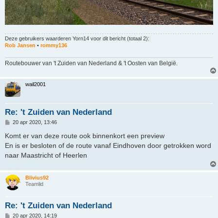
Deze gebruikers waarderen
Yorn14
voor dit bericht (totaal 2):
Rob Jansen
•
rommy136
Routebouwer van 't Zuiden van Nederland & 't Oosten van België.
wail2001
Re: 't Zuiden van Nederland
B
20 apr 2020, 13:46
e
r
Komt er van deze route ook binnenkort een preview
i
En is er besloten of de route vanaf Eindhoven door getrokken word
c
h
naar Maastricht of Heerlen
t
Blivius92
Teamlid
Re: 't Zuiden van Nederland
B
20 apr 2020, 14:19