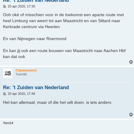
B
20 apr 2020, 17:30
e
r
Ooh oké of misschien voor in de toekomst een aparte route met
i
heel Limburg van weert tot aan Maastricht en van Sittard naar
c
h
Kerkrade centrum via Heerlen
t
En van Nijmegen naar Roermond
En kan jij ook een route bouwen van Maastricht naar Aachen Hbf
kan dat ook
Clipmeneernl
Teamlid
Re: 't Zuiden van Nederland
B
20 apr 2020, 17:49
e
r
Het kan allemaal, maar of die het wilt doen. is iets anders
i
c
h
t
Yorn14