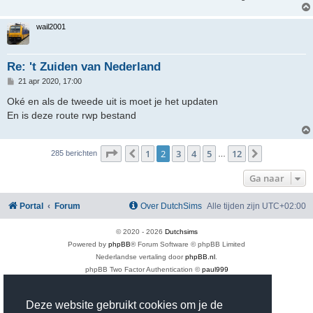
wail2001
Re: 't Zuiden van Nederland
B
21 apr 2020, 17:00
e
r
Oké en als de tweede uit is moet je het updaten
i
En is deze route rwp bestand
c
h
t
Pagina
2
van
12
1
2
3
4
5
12
Vorige
Volgende
285 berichten
…
Ga naar
Portal
Forum
Over DutchSims
Alle tijden zijn
UTC+02:00
© 2020 -
2026
Dutchsims
Powered by
phpBB
® Forum Software © phpBB Limited
Nederlandse vertaling door
phpBB.nl
.
phpBB Two Factor Authentication ©
paul999
Privacy
|
Gebruikersvoorwaarden
Time: 0.437s
| Peak Memory Usage: 3.37 MiB | GZIP: On |
Queries: 39
Deze website gebruikt cookies om je de