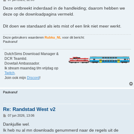
e
r
Deze ontbreekt inderdaad in de handleiding; daarom hebben we
i
deze op de downloadpagina vermeld.
c
h
t
Dit doen we standaard als iets mist of een link niet meer werkt.
Deze gebruikers waarderen
Rubku_NL
voor dit bericht:
Paulvanuf
DutchSims Download Manager &
DCR Teamlid.
Dovetail Ambassador.
Ik stream maandag t/m vrijdag op
Twitch
.
Join ook mijn
Discord
!
Paulvanuf
Re: Randstad West v2
B
07 jun 2026, 13:06
e
r
Dankjullie wel.
i
Ik heb nu al mn downloads genummerd naar de regels uit de
c