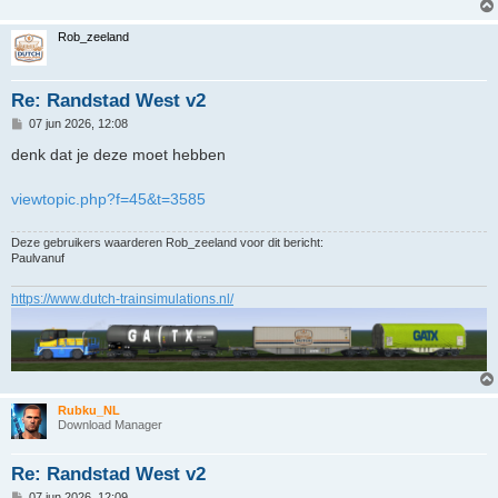
Rob_zeeland
Re: Randstad West v2
B
07 jun 2026, 12:08
e
r
denk dat je deze moet hebben
i
c
h
viewtopic.php?f=45&t=3585
t
Deze gebruikers waarderen
Rob_zeeland
voor dit bericht:
Paulvanuf
https://www.dutch-trainsimulations.nl/
Rubku_NL
Download Manager
Re: Randstad West v2
B
07 jun 2026, 12:09