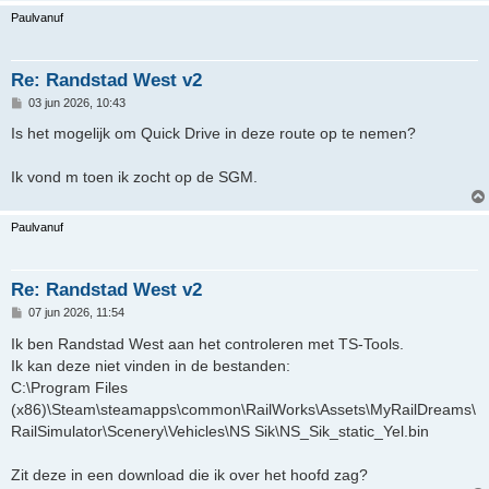
Paulvanuf
Re: Randstad West v2
B
03 jun 2026, 10:43
e
r
Is het mogelijk om Quick Drive in deze route op te nemen?
i
c
h
Ik vond m toen ik zocht op de SGM.
t
Paulvanuf
Re: Randstad West v2
B
07 jun 2026, 11:54
e
r
Ik ben Randstad West aan het controleren met TS-Tools.
i
Ik kan deze niet vinden in de bestanden:
c
h
C:\Program Files
t
(x86)\Steam\steamapps\common\RailWorks\Assets\MyRailDreams\
RailSimulator\Scenery\Vehicles\NS Sik\NS_Sik_static_Yel.bin
Zit deze in een download die ik over het hoofd zag?