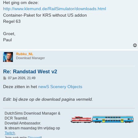
Het ging om deze:
http://www.klemund.de/RailSimulator/downloads.html
Container-Paket for KRS without US addon
Regel 63
Groet,
Paul
Rubku_NL
Download Manager
Re: Randstad West v2
B
07 jun 2026, 21:49
e
r
Deze zitten in het
newS Scenery Objects
i
c
h
Edit: bij deze op de download pagina vermeld.
t
DutchSims Download Manager &
DCR Teamlid.
Dovetail Ambassador.
Ik stream maandag t/m vrijdag op
Twitch
.
Join ook mijn
Discord
!