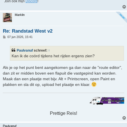
Join ook mijn
Discord
!
Marklin
Re: Randstad West v2
B
07 jun 2026, 15:41
e
r
i
Paulvanuf
schreef:
↑
c
h
Kan ik de coörd tijdens het rijden ergens zien?
t
Als je op het punt bent aangekomen ga dan naar de "route editor",
dan zit er midden boven een flapuit die vastgepind kan worden.
Maak dan een plaatje met bijv. Alt + Printscreen, open Paint en
plakken en sla dit op, upload het plaatje en klaar.
Prettige Reis!
Paulvanuf