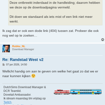
h
Deze ontbreekt inderdaad in de handleiding; daarom hebben
t
we deze op de downloadpagina vermeld.
Dit doen we standaard als iets mist of een link niet meer
werkt.
Ik zag dat er ook een dode link (404) tussen zat. Probeer die ook
nog wel op te zoeken…
Rubku_NL
Download Manager
Re: Randstad West v2
B
07 jun 2026, 14:50
e
r
Wellicht handig om aan te geven om welke het gaat zo dat we er
i
naar kunnen kijken
c
h
t
DutchSims Download Manager &
DCR Teamlid.
Dovetail Ambassador.
Ik stream maandag t/m vrijdag op
Twitch
.