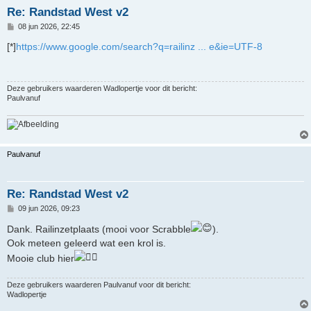
Re: Randstad West v2
B
08 jun 2026, 22:45
e
r
[*]
https://www.google.com/search?q=railinz ... e&ie=UTF-8
i
c
h
t
Deze gebruikers waarderen
Wadlopertje
voor dit bericht:
Paulvanuf
Paulvanuf
Re: Randstad West v2
B
09 jun 2026, 09:23
e
r
Dank. Railinzetplaats (mooi voor Scrabble
).
i
Ook meteen geleerd wat een krol is.
c
h
Mooie club hier
t
Deze gebruikers waarderen
Paulvanuf
voor dit bericht:
Wadlopertje