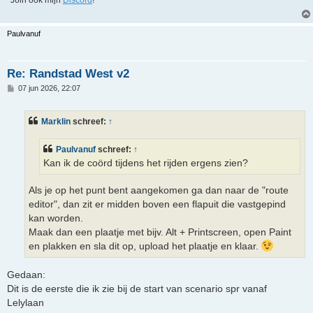
Paulvanuf
Re: Randstad West v2
B
07 jun 2026, 22:07
e
r
i
Marklin
schreef:
↑
c
h
t
Paulvanuf
schreef:
↑
Kan ik de coörd tijdens het rijden ergens zien?
Als je op het punt bent aangekomen ga dan naar de "route
editor", dan zit er midden boven een flapuit die vastgepind
kan worden.
Maak dan een plaatje met bijv. Alt + Printscreen, open Paint
en plakken en sla dit op, upload het plaatje en klaar.
Gedaan:
Dit is de eerste die ik zie bij de start van scenario spr vanaf
Lelylaan