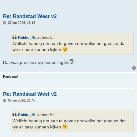
Re: Randstad West v2
B
07 jun 2026, 16:13
e
r
i
Rubku_NL
schreef:
↑
c
h
Wellicht handig om aan te geven om welke het gaat zo dat
t
we er naar kunnen kijken
Dat was precies mijn bedoeling
Paulvanuf
Re: Randstad West v2
B
07 jun 2026, 21:45
e
r
i
Rubku_NL
schreef:
↑
c
h
Wellicht handig om aan te geven om welke het gaat zo dat
t
we er naar kunnen kijken