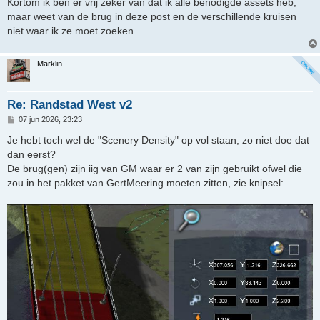
Kortom ik ben er vrij zeker van dat ik alle benodigde assets heb,
maar weet van de brug in deze post en de verschillende kruisen
niet waar ik ze moet zoeken.
Marklin
Re: Randstad West v2
B
07 jun 2026, 23:23
e
r
Je hebt toch wel de "Scenery Density" op vol staan, zo niet doe dat
i
dan eerst?
c
h
De brug(gen) zijn iig van GM waar er 2 van zijn gebruikt ofwel die
t
zou in het pakket van GertMeering moeten zitten, zie knipsel: