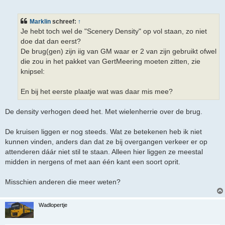
e
r
i
Marklin
schreef:
↑
c
h
Je hebt toch wel de "Scenery Density" op vol staan, zo niet
t
doe dat dan eerst?
De brug(gen) zijn iig van GM waar er 2 van zijn gebruikt ofwel
die zou in het pakket van GertMeering moeten zitten, zie
knipsel:
En bij het eerste plaatje wat was daar mis mee?
De density verhogen deed het. Met wielenherrie over de brug.
De kruisen liggen er nog steeds. Wat ze betekenen heb ik niet
kunnen vinden, anders dan dat ze bij overgangen verkeer er op
attenderen dáár niet stil te staan. Alleen hier liggen ze meestal
midden in nergens of met aan één kant een soort oprit.
Misschien anderen die meer weten?
Wadlopertje