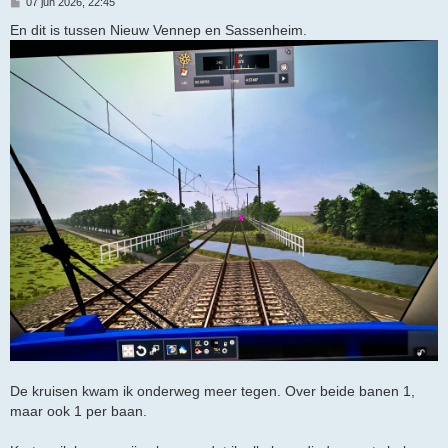
B
07 jun 2026, 22:45
e
r
En dit is tussen Nieuw Vennep en Sassenheim.
i
c
h
t
De kruisen kwam ik onderweg meer tegen. Over beide banen 1,
maar ook 1 per baan.