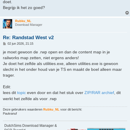
doet.
Begrijp ik het zo goed?
Rubku_NL
Download Manager
Re: Randstad West v2
B
02 jun 2026, 21:15
e
r
je moet gewoon de .rwp open en dan de content map in je
i
railworks map zetten, niet ergens anders!
c
h
Je doet het zelfde als utilities.exe, alleen utilities.exe is gewoon
t
slecht in het onder houd van je TS en maakt de boel alleen maar
trager.
Edit:
lees dit
topic
even door en dat het stuk over
ZIP/RAR archief
, dit
werkt het zelfde als voor .rwp
Deze gebruikers waarderen
Rubku_NL
voor dit bericht:
Paulvanuf
DutchSims Download Manager &