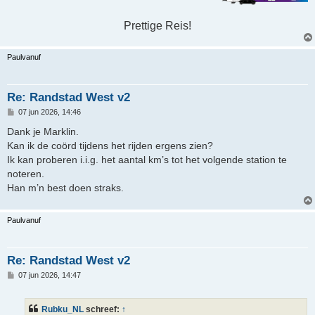
Prettige Reis!
Paulvanuf
Re: Randstad West v2
B
07 jun 2026, 14:46
e
r
Dank je Marklin.
i
Kan ik de coörd tijdens het rijden ergens zien?
c
h
Ik kan proberen i.i.g. het aantal km’s tot het volgende station te
t
noteren.
Han m’n best doen straks.
Paulvanuf
Re: Randstad West v2
B
07 jun 2026, 14:47
e
r
i
Rubku_NL
schreef:
↑
c