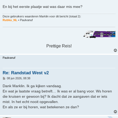
En bij het eerste plaatje wat was daar mis mee?
Deze gebruikers waarderen
Marklin
voor dit bericht (totaal 2):
Rubku_NL
•
Paulvanuf
Prettige Reis!
Paulvanuf
Re: Randstad West v2
B
08 jun 2026, 08:38
e
r
Dank Marklin. Ik ga kijken vandaag.
i
En wat je laatste vraag betreft… Ik was er al bang voor. Ws horen
c
h
die kruisen er gewoon bij? Ik dacht dat ze aangaven dat er iets
t
mist. In het echt nooit opgevallen.
En als ze er bij horen, wat betekenen ze dan?