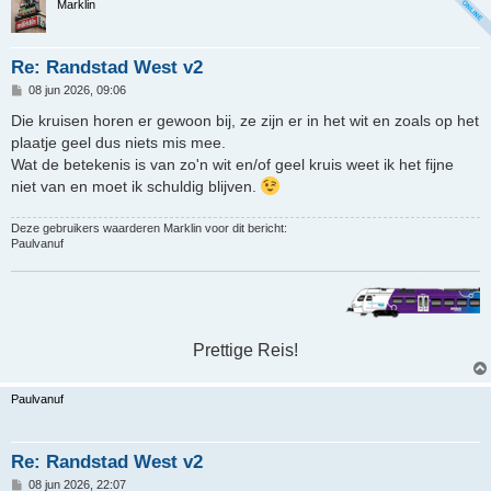
Marklin
Re: Randstad West v2
B
08 jun 2026, 09:06
e
r
Die kruisen horen er gewoon bij, ze zijn er in het wit en zoals op het
i
plaatje geel dus niets mis mee.
c
h
Wat de betekenis is van zo'n wit en/of geel kruis weet ik het fijne
t
niet van en moet ik schuldig blijven.
Deze gebruikers waarderen
Marklin
voor dit bericht:
Paulvanuf
Prettige Reis!
Paulvanuf
Re: Randstad West v2
B
08 jun 2026, 22:07