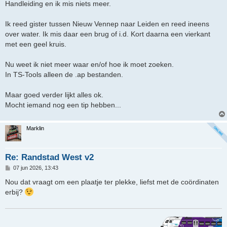
h
Handleiding en ik mis niets meer.
t
Ik reed gister tussen Nieuw Vennep naar Leiden en reed ineens
over water. Ik mis daar een brug of i.d. Kort daarna een vierkant
met een geel kruis.
Nu weet ik niet meer waar en/of hoe ik moet zoeken.
In TS-Tools alleen de .ap bestanden.
Maar goed verder lijkt alles ok.
Mocht iemand nog een tip hebben...
Marklin
Re: Randstad West v2
B
07 jun 2026, 13:43
e
r
Nou dat vraagt om een plaatje ter plekke, liefst met de coördinaten
i
erbij?
c
h
t