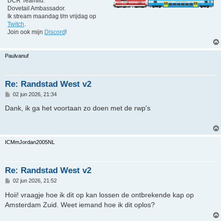
DCR Teamlid.
Dovetail Ambassador.
Ik stream maandag t/m vrijdag op
Twitch
.
Join ook mijn
Discord
!
Paulvanuf
Re: Randstad West v2
B
02 jun 2026, 21:34
e
r
Dank, ik ga het voortaan zo doen met de rwp's
i
c
h
t
ICMmJordan2005NL
Re: Randstad West v2
B
02 jun 2026, 21:52
e
r
Hoii! vraagje hoe ik dit op kan lossen de ontbrekende kap op
i
Amsterdam Zuid. Weet iemand hoe ik dit oplos?
c
h
t