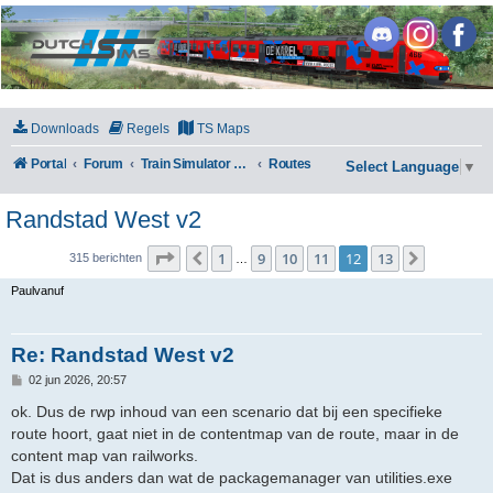
DutchSims
Downloads
Regels
TS Maps
Portal
Forum
Train Simulator Classic
Routes
Select Language
▼
Randstad West v2
Pagina
12
van
13
1
9
10
11
12
13
Vorige
Volgende
315 berichten
…
Paulvanuf
Re: Randstad West v2
B
02 jun 2026, 20:57
e
r
ok. Dus de rwp inhoud van een scenario dat bij een specifieke
i
route hoort, gaat niet in de contentmap van de route, maar in de
c
h
content map van railworks.
t
Dat is dus anders dan wat de packagemanager van utilities.exe