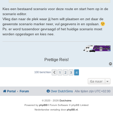
Kies een bestaand scenario voor deze route en start hem op in de
scenario editor.
Vlieg dan naar de plek waar jij hem wilt plaatsen en zet daar de
gewenste scenario marker neer, vul gegevens in en opslaan.
Ps. er word tussendoor gevraagd of het huidige scenario moet
worden opgeslagen en kies nee.
Prettige Reis!
1
2
3
4
Vorige
100 berichten
Ga naar
Portal
Forum
Over DutchSims
Alle tijden zijn
UTC+02:00
© 2020 -
2026
Dutchsims
Powered by
phpBB
® Forum Software © phpBB Limited
Nederlandse vertaling door
phpBB.nl
.