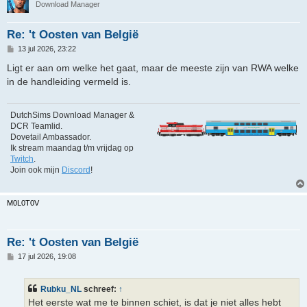
Download Manager
Re: 't Oosten van België
B
13 jul 2026, 23:22
e
r
Ligt er aan om welke het gaat, maar de meeste zijn van RWA welke
i
in de handleiding vermeld is.
c
h
t
DutchSims Download Manager &
DCR Teamlid.
Dovetail Ambassador.
Ik stream maandag t/m vrijdag op
Twitch
.
Join ook mijn
Discord
!
M0L0T0V
Re: 't Oosten van België
B
17 jul 2026, 19:08
e
r
i
Rubku_NL
schreef:
↑
c
h
Het eerste wat me te binnen schiet, is dat je niet alles hebt