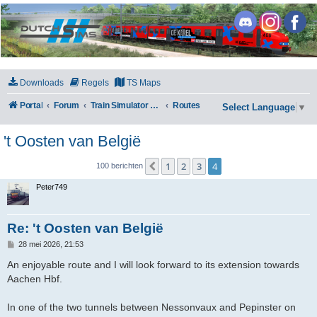
DutchSims
Downloads
Regels
TS Maps
Portal
Forum
Train Simulator Classic
Routes
Select Language
▼
't Oosten van België
1
2
3
4
Vorige
100 berichten
Peter749
Re: 't Oosten van België
B
28 mei 2026, 21:53
e
r
An enjoyable route and I will look forward to its extension towards
i
Aachen Hbf.
c
h
t
In one of the two tunnels between Nessonvaux and Pepinster on