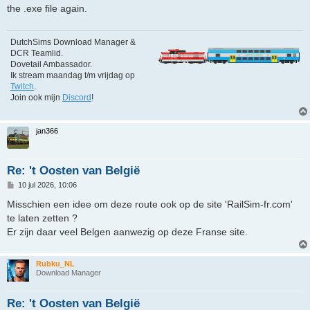
i
the .exe file again.
c
h
t
DutchSims Download Manager &
DCR Teamlid.
Dovetail Ambassador.
Ik stream maandag t/m vrijdag op
Twitch
.
Join ook mijn
Discord
!
jan366
Re: 't Oosten van België
B
10 jul 2026, 10:06
e
r
Misschien een idee om deze route ook op de site 'RailSim-fr.com'
i
te laten zetten ?
c
h
Er zijn daar veel Belgen aanwezig op deze Franse site.
t
Rubku_NL
Download Manager
Re: 't Oosten van België