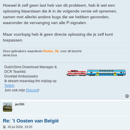
Hoewel ik zelf geen last heb van dit probleem, heb ik wel een
oplossing klaarstaan die ik in de volgende versie wil opnemen,
samen met allerlei andere bugs die we hebben gevonden,
waaronder de vervanging van alle P-signalen.
Maar voorlopig heb ik geen directe oplossing die je zelf kunt
toepassen.
Deze gebruikers waarderen
Rubku_NL
voor dit bericht:
denisJura
DutchSims Download Manager &
DCR Teamlid.
Dovetail Ambassador.
Ik stream maandag t/m vrijdag op
Twitch
.
Join ook mijn
Discord
!
jan366
Re: 't Oosten van België
B
26 jul 2026, 19:20