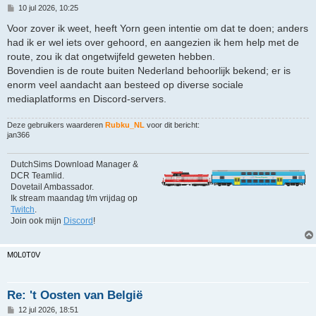
B
10 jul 2026, 10:25
e
r
Voor zover ik weet, heeft Yorn geen intentie om dat te doen; anders
i
had ik er wel iets over gehoord, en aangezien ik hem help met de
c
h
route, zou ik dat ongetwijfeld geweten hebben.
t
Bovendien is de route buiten Nederland behoorlijk bekend; er is
enorm veel aandacht aan besteed op diverse sociale
mediaplatforms en Discord-servers.
Deze gebruikers waarderen
Rubku_NL
voor dit bericht:
jan366
DutchSims Download Manager &
DCR Teamlid.
Dovetail Ambassador.
Ik stream maandag t/m vrijdag op
Twitch
.
Join ook mijn
Discord
!
M0L0T0V
Re: 't Oosten van België
B
12 jul 2026, 18:51