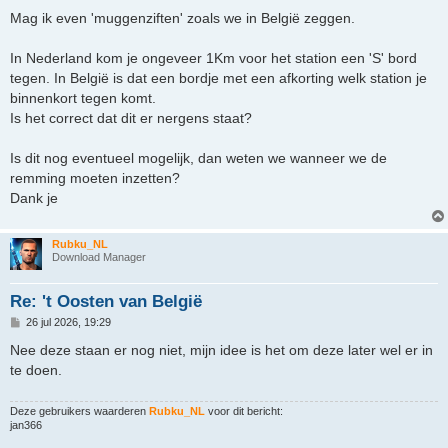
e
r
Mag ik even 'muggenziften' zoals we in België zeggen.
i
c
h
In Nederland kom je ongeveer 1Km voor het station een 'S' bord
t
tegen. In België is dat een bordje met een afkorting welk station je
binnenkort tegen komt.
Is het correct dat dit er nergens staat?
Is dit nog eventueel mogelijk, dan weten we wanneer we de
remming moeten inzetten?
Dank je
Rubku_NL
Download Manager
Re: 't Oosten van België
B
26 jul 2026, 19:29
e
r
Nee deze staan er nog niet, mijn idee is het om deze later wel er in
i
te doen.
c
h
t
Deze gebruikers waarderen
Rubku_NL
voor dit bericht:
jan366