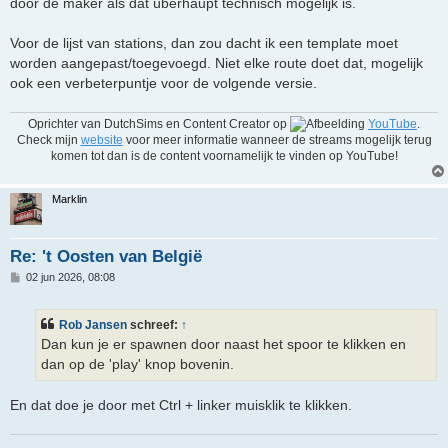
door de maker als dat überhaupt technisch mogelijk is.
Voor de lijst van stations, dan zou dacht ik een template moet
worden aangepast/toegevoegd. Niet elke route doet dat, mogelijk
ook een verbeterpuntje voor de volgende versie.
Oprichter van DutchSims en Content Creator op
YouTube
.
Check mijn
website
voor meer informatie wanneer de streams mogelijk terug
komen tot dan is de content voornamelijk te vinden op YouTube!
Marklin
Re: 't Oosten van België
B
02 jun 2026, 08:08
e
r
i
Rob Jansen
schreef:
↑
c
h
Dan kun je er spawnen door naast het spoor te klikken en
t
dan op de 'play' knop bovenin.
En dat doe je door met Ctrl + linker muisklik te klikken.