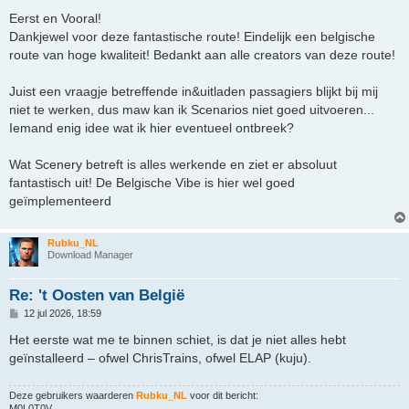
e
r
Eerst en Vooral!
i
Dankjewel voor deze fantastische route! Eindelijk een belgische
c
h
route van hoge kwaliteit! Bedankt aan alle creators van deze route!
t
Juist een vraagje betreffende in&uitladen passagiers blijkt bij mij
niet te werken, dus maw kan ik Scenarios niet goed uitvoeren...
Iemand enig idee wat ik hier eventueel ontbreek?
Wat Scenery betreft is alles werkende en ziet er absoluut
fantastisch uit! De Belgische Vibe is hier wel goed
geïmplementeerd
Rubku_NL
Download Manager
Re: 't Oosten van België
B
12 jul 2026, 18:59
e
r
Het eerste wat me te binnen schiet, is dat je niet alles hebt
i
geïnstalleerd – ofwel ChrisTrains, ofwel ELAP (kuju).
c
h
t
Deze gebruikers waarderen
Rubku_NL
voor dit bericht:
M0L0T0V