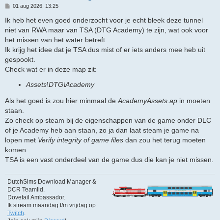
B
01 aug 2026, 13:25
e
r
Ik heb het even goed onderzocht voor je echt bleek deze tunnel
i
niet van RWA maar van TSA (DTG Academy) te zijn, wat ook voor
c
h
het missen van het water betreft.
t
Ik krijg het idee dat je TSA dus mist of er iets anders mee heb uit
gespookt.
Check wat er in deze map zit:
Assets\DTG\Academy
Als het goed is zou hier minmaal de
AcademyAssets.ap
in moeten
staan.
Zo check op steam bij de eigenschappen van de game onder DLC
of je Academy heb aan staan, zo ja dan laat steam je game na
lopen met
Verify integrity of game files
dan zou het terug moeten
komen.
TSA is een vast onderdeel van de game dus die kan je niet missen.
DutchSims Download Manager &
DCR Teamlid.
Dovetail Ambassador.
Ik stream maandag t/m vrijdag op
Twitch
.