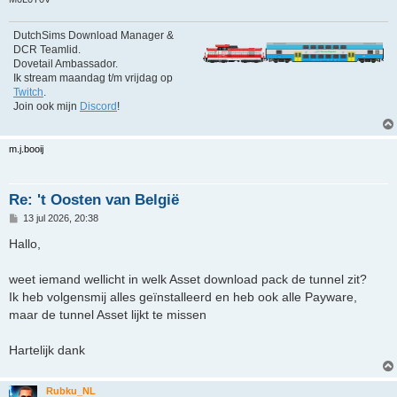
DutchSims Download Manager &
DCR Teamlid.
Dovetail Ambassador.
Ik stream maandag t/m vrijdag op
Twitch
.
Join ook mijn
Discord
!
m.j.booij
Re: 't Oosten van België
B
13 jul 2026, 20:38
e
r
Hallo,
i
c
h
weet iemand wellicht in welk Asset download pack de tunnel zit?
t
Ik heb volgensmij alles geïnstalleerd en heb ook alle Payware,
maar de tunnel Asset lijkt te missen
Hartelijk dank
Rubku_NL