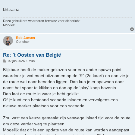
Brttrainz
Deze gebruikers waarderen
brttrainz
voor dit bericht:
Markkie
Rob Jansen
Oprichter
Re: 't Oosten van België
B
02 jun 2026, 07:48
e
r
Blijkbaar heeft de maker gekozen voor een ander spawn point
i
waardoor je wat moet uitzoomen op de "9" (2d kaart) en dan zie je
c
h
de route wat naar beneden liggen. Dan kun je er spawnen door
t
naast het spoor te klikken en dan op de 'play' knop bovenin.
Dan laat de route in waar je hebt geklikt.
Of je kunt een bestaand scenario inladen en vervolgens een
nieuwe marker plaatsen voor een scenario.
Zou vast een keuze gemaakt zijn vanwege inlaad tijd voor de route
om deze verder weg te plaatsen.
Mogelijk dat dit in een update van de route kan worden aangepast