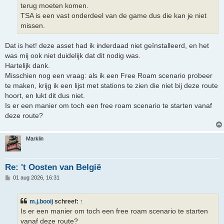
terug moeten komen.
TSA is een vast onderdeel van de game dus die kan je niet
missen.
Dat is het! deze asset had ik inderdaad niet geïnstalleerd, en het
was mij ook niet duidelijk dat dit nodig was.
Hartelijk dank.
Misschien nog een vraag: als ik een Free Roam scenario probeer
te maken, krijg ik een lijst met stations te zien die niet bij deze route
hoort, en lukt dit dus niet.
Is er een manier om toch een free roam scenario te starten vanaf
deze route?
Marklin
Re: 't Oosten van België
B
01 aug 2026, 16:31
e
r
i
m.j.booij
schreef:
↑
c
h
Is er een manier om toch een free roam scenario te starten
t
vanaf deze route?