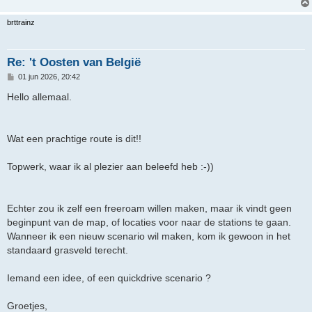
brttrainz
Re: 't Oosten van België
B
01 jun 2026, 20:42
e
r
Hello allemaal.
i
c
h
t
Wat een prachtige route is dit!!
Topwerk, waar ik al plezier aan beleefd heb :-))
Echter zou ik zelf een freeroam willen maken, maar ik vindt geen
beginpunt van de map, of locaties voor naar de stations te gaan.
Wanneer ik een nieuw scenario wil maken, kom ik gewoon in het
standaard grasveld terecht.
Iemand een idee, of een quickdrive scenario ?
Groetjes,