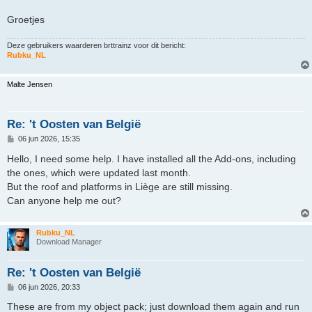
Groetjes
Deze gebruikers waarderen
brttrainz
voor dit bericht:
Rubku_NL
Malte Jensen
Re: 't Oosten van België
B
06 jun 2026, 15:35
e
r
Hello, I need some help. I have installed all the Add-ons, including
i
the ones, which were updated last month.
c
h
But the roof and platforms in Liège are still missing.
t
Can anyone help me out?
Rubku_NL
Download Manager
Re: 't Oosten van België
B
06 jun 2026, 20:33
e
r
These are from my object pack; just download them again and run