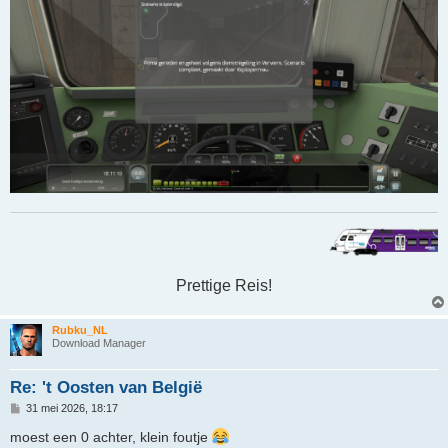
Prettige Reis!
Rubku_NL
Download Manager
Re: 't Oosten van België
B
31 mei 2026, 18:17
e
r
moest een 0 achter, klein foutje
i