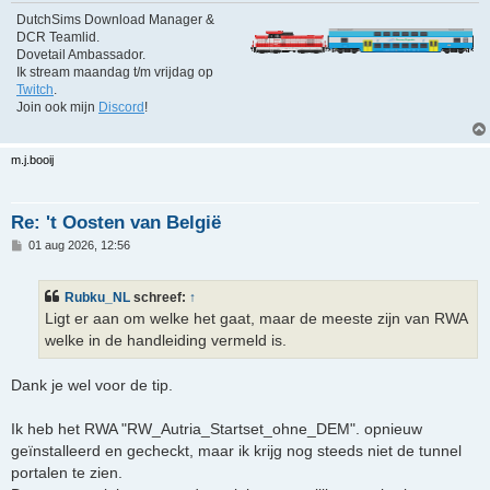
DutchSims Download Manager &
DCR Teamlid.
Dovetail Ambassador.
Ik stream maandag t/m vrijdag op
Twitch
.
Join ook mijn
Discord
!
m.j.booij
Re: 't Oosten van België
B
01 aug 2026, 12:56
e
r
i
Rubku_NL
schreef:
↑
c
h
Ligt er aan om welke het gaat, maar de meeste zijn van RWA
t
welke in de handleiding vermeld is.
Dank je wel voor de tip.
Ik heb het RWA "RW_Autria_Startset_ohne_DEM". opnieuw
geïnstalleerd en gecheckt, maar ik krijg nog steeds niet de tunnel
portalen te zien.