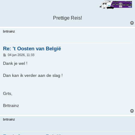
Prettige Reis!
brttrainz
Re: 't Oosten van België
B
04 jun 2026, 11:33
e
r
Dank je wel !
i
c
h
Dan kan ik verder aan de slag !
t
Grts,
Brttrainz
brttrainz