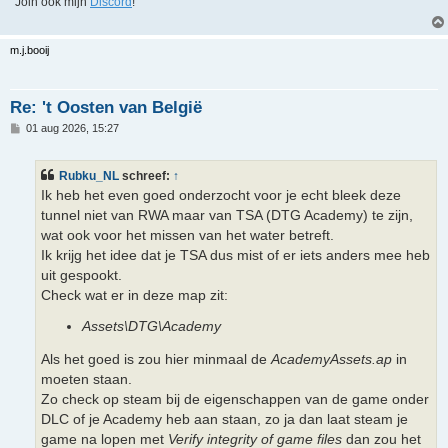
Join ook mijn
Discord
!
m.j.booij
Re: 't Oosten van België
B
01 aug 2026, 15:27
e
r
i
Rubku_NL
schreef:
↑
c
h
Ik heb het even goed onderzocht voor je echt bleek deze
t
tunnel niet van RWA maar van TSA (DTG Academy) te zijn,
wat ook voor het missen van het water betreft.
Ik krijg het idee dat je TSA dus mist of er iets anders mee heb
uit gespookt.
Check wat er in deze map zit:
Assets\DTG\Academy
Als het goed is zou hier minmaal de
AcademyAssets.ap
in
moeten staan.
Zo check op steam bij de eigenschappen van de game onder
DLC of je Academy heb aan staan, zo ja dan laat steam je
game na lopen met
Verify integrity of game files
dan zou het