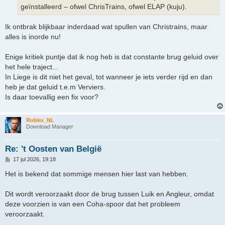
t
geïnstalleerd – ofwel ChrisTrains, ofwel ELAP (kuju).
Ik ontbrak blijkbaar inderdaad wat spullen van Christrains, maar
alles is inorde nu!
Enige kritiek puntje dat ik nog heb is dat constante brug geluid over
het hele traject...
In Liege is dit niet het geval, tot wanneer je iets verder rijd en dan
heb je dat geluid t.e.m Verviers.
Is daar toevallig een fix voor?
Rubku_NL
Download Manager
Re: 't Oosten van België
B
17 jul 2026, 19:18
e
r
Het is bekend dat sommige mensen hier last van hebben.
i
c
h
Dit wordt veroorzaakt door de brug tussen Luik en Angleur, omdat
t
deze voorzien is van een Coha-spoor dat het probleem
veroorzaakt.