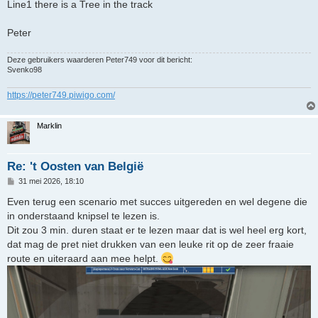
Line1 there is a Tree in the track
Peter
Deze gebruikers waarderen
Peter749
voor dit bericht:
Svenko98
https://peter749.piwigo.com/
Marklin
Re: 't Oosten van België
B
31 mei 2026, 18:10
e
r
Even terug een scenario met succes uitgereden en wel degene die
i
in onderstaand knipsel te lezen is.
c
h
Dit zou 3 min. duren staat er te lezen maar dat is wel heel erg kort,
t
dat mag de pret niet drukken van een leuke rit op de zeer fraaie
route en uiteraard aan mee helpt.