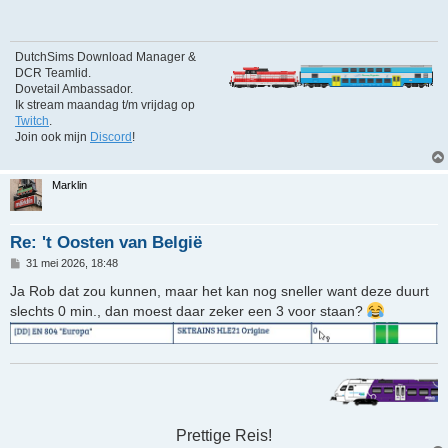
c
h
t
DutchSims Download Manager &
DCR Teamlid.
Dovetail Ambassador.
Ik stream maandag t/m vrijdag op
Twitch
.
Join ook mijn
Discord
!
Marklin
Re: 't Oosten van België
B
31 mei 2026, 18:48
e
r
Ja Rob dat zou kunnen, maar het kan nog sneller want deze duurt
i
slechts 0 min., dan moest daar zeker een 3 voor staan?
c
h
t
Prettige Reis!