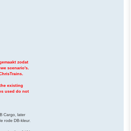
 gemaakt zodat
uwe scenario's.
ChrisTrains.
the existing
ves used do not
B Cargo, later
e rode DB-kleur.