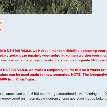
s.
s.
in's NS 6400 V6.0.0, we hebben hier een tijdelijke oplossing voor
update zodat deze repaints weer gebruikt kunnen worden voor nie
ien van repaints en zijn placeholders van de originele 6400 van 
s NS 6400 V6.0.0, we made a temporary fix for this so it works for 
repaints can be used again for new scenarios. NOTE: The locomoti
 6400 from ChrisTrains.
 locomotieven serie 6400 naar het goederenbedrijf. Na fusering met D
 gereviseerd en in een nieuw kleurenschema gestoken met de bekend