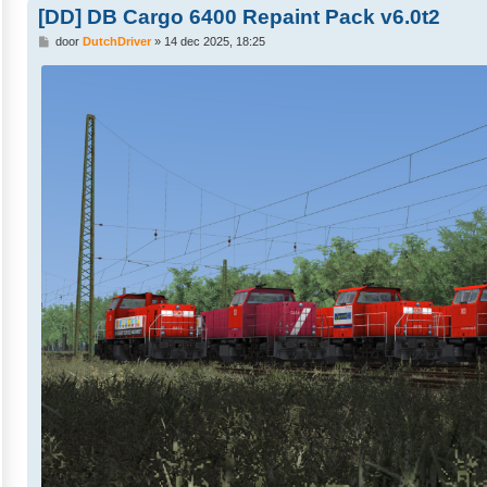
[DD] DB Cargo 6400 Repaint Pack v6.0t2
B
door
DutchDriver
»
14 dec 2025, 18:25
e
r
i
c
h
t