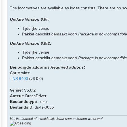
The locomotives are available as loose consists. There are no scen
Update Version 6.0t:
Tijdelijke versie
Pakket geschikt gemaakt voor/
Package is now compatible
Update Version 6.0t2:
Tijdelijke versie
Pakket geschikt gemaakt voor/
Package is now compatible
Benodigde addons /
Required addons
:
Christrains:
-
NS 6400
(v6.0.0)
Versie:
V6.0t2
Auteur
: DutchDriver
Bestandstype
: .exe
BestandsID
: ds-ts-0055
Het is allemaal niet makkelijk. Maar samen komen we er wel.