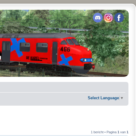
Select Language
▼
1 bericht • Pagina
1
van
1