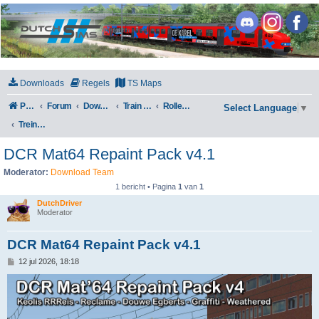
DutchSims
Downloads
Regels
TS Maps
Portal
Forum
Downloads
Train Simulator Classic
Rollend materieel
Select Language
▼
Treinstellen
DCR Mat64 Repaint Pack v4.1
Moderator:
Download Team
1 bericht • Pagina
1
van
1
DutchDriver
Moderator
DCR Mat64 Repaint Pack v4.1
B
12 jul 2026, 18:18
e
r
i
c
h
t