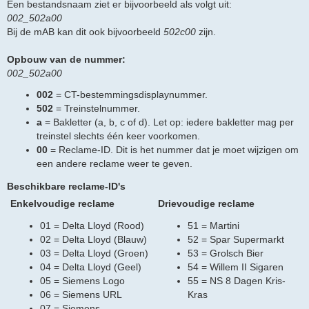
Een bestandsnaam ziet er bijvoorbeeld als volgt uit:
002_502a00
Bij de mAB kan dit ook bijvoorbeeld
502c00
zijn.
Opbouw van de nummer:
002_502a00
002
= CT-bestemmingsdisplaynummer.
502
= Treinstelnummer.
a
= Bakletter (a, b, c of d). Let op: iedere bakletter mag per
treinstel slechts één keer voorkomen.
00
= Reclame-ID. Dit is het nummer dat je moet wijzigen om
een andere reclame weer te geven.
Beschikbare reclame-ID's
Enkelvoudige reclame
Drievoudige reclame
01 = Delta Lloyd (Rood)
51 = Martini
02 = Delta Lloyd (Blauw)
52 = Spar Supermarkt
03 = Delta Lloyd (Groen)
53 = Grolsch Bier
04 = Delta Lloyd (Geel)
54 = Willem II Sigaren
05 = Siemens Logo
55 = NS 8 Dagen Kris-
06 = Siemens URL
Kras
07 = Siemens