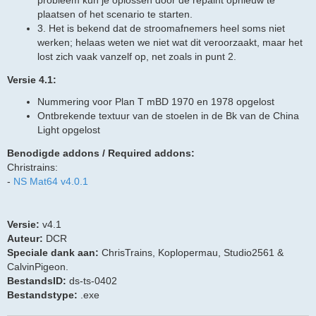
plaatsen of het scenario te starten.
3. Het is bekend dat de stroomafnemers heel soms niet
werken; helaas weten we niet wat dit veroorzaakt, maar het
lost zich vaak vanzelf op, net zoals in punt 2.
Versie 4.1:
Nummering voor Plan T mBD 1970 en 1978 opgelost
Ontbrekende textuur van de stoelen in de Bk van de China
Light opgelost
Benodigde addons / Required addons:
Christrains:
-
NS Mat64 v4.0.1
Versie:
v4.1
Auteur:
DCR
Speciale dank aan:
ChrisTrains, Koplopermau, Studio2561 &
CalvinPigeon.
BestandsID:
ds-ts-0402
Bestandstype:
.exe